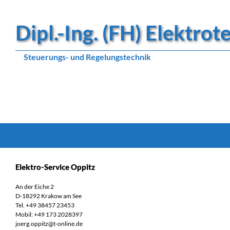
Dipl.-Ing. (FH) Elektro
Steuerungs- und Regelungstechnik
Suchen
Elektro-Service Oppitz
An der Eiche 2
D-18292 Krakow am See
Tel. +49 38457 23453
Mobil: +49 173 2028397
joerg.oppitz@t-online.de