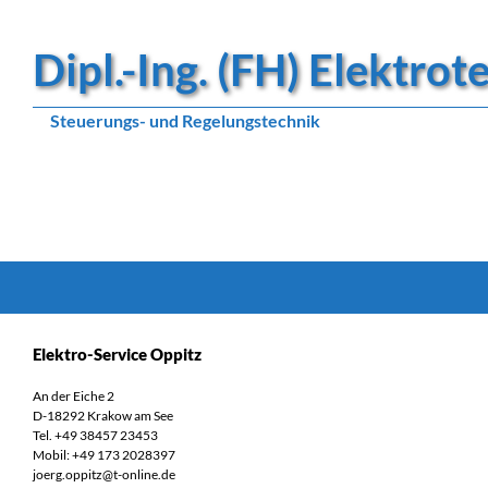
Dipl.-Ing. (FH) Elektro
Steuerungs- und Regelungstechnik
Suchen
Elektro-Service Oppitz
An der Eiche 2
D-18292 Krakow am See
Tel. +49 38457 23453
Mobil: +49 173 2028397
joerg.oppitz@t-online.de