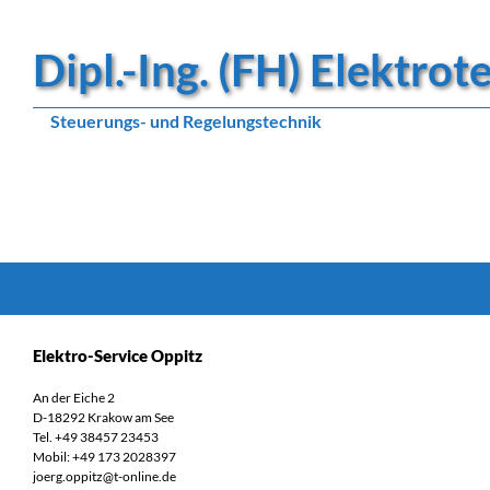
Dipl.-Ing. (FH) Elektro
Steuerungs- und Regelungstechnik
Suchen
Elektro-Service Oppitz
An der Eiche 2
D-18292 Krakow am See
Tel. +49 38457 23453
Mobil: +49 173 2028397
joerg.oppitz@t-online.de